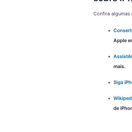
Confira algumas 
Consert
Apple e
Assistê
mais.
Siga iP
Wikiped
de iPho