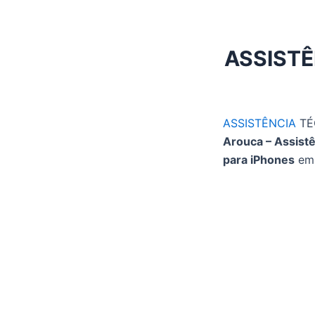
Ir
para
o
ASSISTÊ
conteúdo
ASSISTÊNCIA
TÉ
Arouca – Assistê
para iPhones
em 