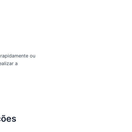
 rapidamente ou
alizar a
ções