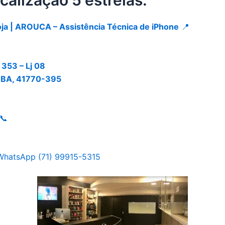
calização 5 estrelas:
oja | AROUCA – Assistência Técnica de iPhone
📍
 353 – Lj 08
– BA, 41770-395
📞
 WhatsApp (71) 99915-5315